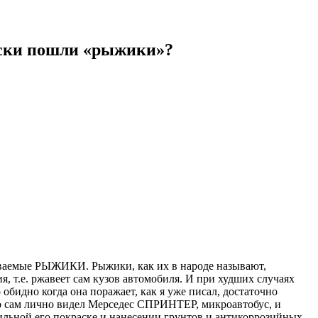
раски пошли «рыжики»?
зываемые РЫЖИКИ. Рыжики, как их в народе называют,
я, т.е. ржавеет сам кузов автомобиля. И при худших случаях
обидно когда она поражает, как я уже писал, достаточно
но сам лично видел Мерседес СПРИНТЕР, микроавтобус, и
вильной его покраске и нанесении грунтов и антикоррозийных