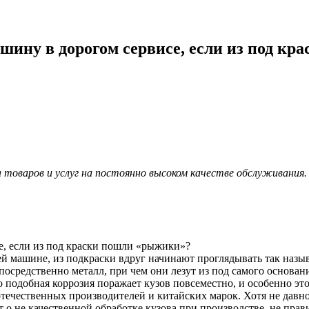
ашину в дорогом сервисе, если из под к
товаров и услуг на постоянно высоком качестве обслуживания.
е, если из под краски пошли «рыжики»?
ежей машине, из подкраски вдруг начинают проглядывать так на
осредственно металл, при чем они лезут из под самого основани
 подобная коррозия поражает кузов повсеместно, и особенно это 
отечественных производителей и китайских марок. Хотя не дав
 о не качественной обработке кузова при производстве, не пра